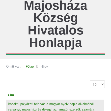
Majosháza
Község
Hivatalos
Honlapja
Ön itt van:
Főlap
Hírek
Cím
Irodalmi pályázati felhívás a magyar nyelv napja alkalmából
varsányi, majosházi és délegyházi amatőr szerzők számára