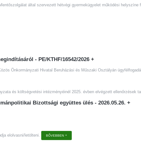
Mentőszolgálat által szervezett hétvégi gyermekügyelet működési helyszíne fe
egindításáról - PE/KTHF/16542/2026
+
özös Önkormányzati Hivatal Beruházási és Műszaki Osztályán ügyfélfogadás
zata és költségvetési intézményéinél 2025. évben elvégzett ellenőrzések tapa
mánpolitikai Bizottsági együttes ülés - 2026.05.26.
+
ja elolvasni/letölteni.
BŐVEBBEN