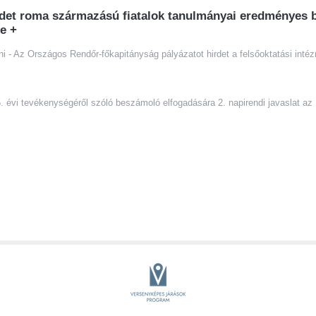
det roma származású fiatalok tanulmányai eredményes be
re
+
lteni - Az Országos Rendőr-főkapitányság pályázatot hirdet a felsőoktatási in
5. évi tevékenységéről szóló beszámoló elfogadására 2. napirendi javaslat a