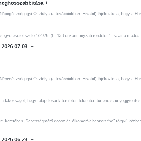
g meghosszabbítása
+
Népegészségügyi Osztálya (a továbbiakban: Hivatal) tájékoztatja, hogy a Hu
tségvetéséről szóló 1/2026. (II. 13.) önkormányzati rendelet 1. számú módosí
- 2026.07.03.
+
Népegészségügyi Osztálya (a továbbiakban: Hivatal) tájékoztatja, hogy a Hu
ágot, hogy településünk területén földi úton történő szúnyoggyérítés ke
gram keretében „Sebességmérő doboz és álkamerák beszerzése" tárgyú közbe
- 2026.06.23.
+