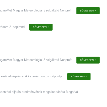
ngaroMet Magyar Meteorológiai Szolgáltató Nonprofit
…
BŐVEBBEN
tására 2. napirendi
…
BŐVEBBEN
ngaroMet Magyar Meteorológiai Szolgáltató Nonprofit
…
BŐVEBBEN
rül elvégzésre. A kezelés pontos időpontja:
…
BŐVEBBEN
szerzési eljárás eredményének megállapítására Meghívó
…