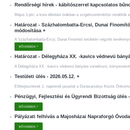
Rendőrségi hírek - kábítószerrel kapcsolatos bű
Május 1-jén, a kora délutáni órákban a szigetszentmiklósi rendőrök e
Határozat - Százhalombatta-Ercsi, Dunai Finomító
módosítása
+
A Százhalombatta-Ercși, Dunai Finomitó területén végzett tevékenys
BŐVEBBEN
Határozat - Délegyháza XX. -kavics védnevü bányá
A Délegyháza XX. -kavics védnevü bányára vonatkozó, környezetvédelm
Testületi ülés - 2026.05.12.
+
Előterjesztések 1. napirendi javaslat a Dunavarsányi Közös Önkorm
Pénzügyi, Fejlesztési és Ügyrendi Bizottság ülés 
BŐVEBBEN
Pályázati felhívás a Majosházai Napraforgó Óvod
BŐVEBBEN