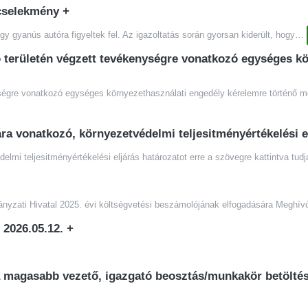
ncselekmény
+
gy gyanús autóra figyeltek fel. Az igazoltatás során gyorsan kiderült, hogy
…
 területén végzett tevékenységre vonatkozó egységes kö
égre vonatkozó egységes környezethasználati engedély kérelemre történő módos
ra vonatkozó, környezetvédelmi teljesitményértékelési e
i teljesitményértékelési eljárás határozatot erre a szövegre kattintva tudja
ányzati Hivatal 2025. évi költségvetési beszámolójának elfogadására Meghí
- 2026.05.12.
+
a magasabb vezető, igazgató beosztás/munkakör betölté