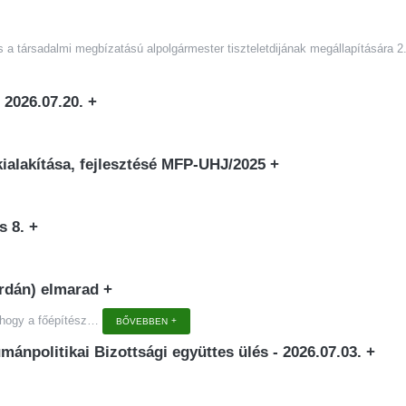
és a társadalmi megbízatású alpolgármester tiszteletdijának megállapítására 2
- 2026.07.20.
+
y kialakítása, fejlesztésé MFP-UHJ/2025
+
us 8.
+
zerdán) elmarad
+
 hogy a főépítész
…
BŐVEBBEN
mánpolitikai Bizottsági együttes ülés - 2026.07.03.
+