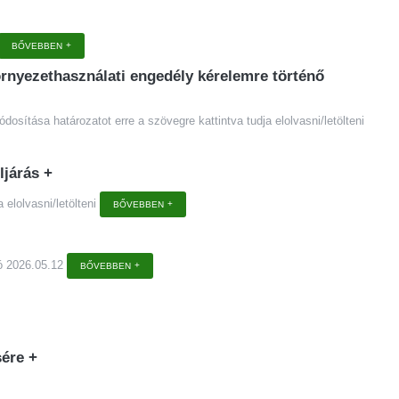
BŐVEBBEN
rnyezethasználati engedély kérelemre történő
ítása határozatot erre a szövegre kattintva tudja elolvasni/letölteni
ljárás
+
 elolvasni/letölteni
BŐVEBBEN
vó 2026.05.12
BŐVEBBEN
sére
+