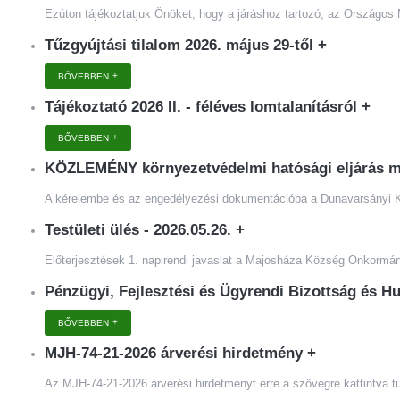
Ezúton tájékoztatjuk Önöket, hogy a járáshoz tartozó, az Országos 
Tűzgyújtási tilalom 2026. május 29-től
+
BŐVEBBEN
Tájékoztató 2026 II. - féléves lomtalanításról
+
BŐVEBBEN
KÖZLEMÉNY környezetvédelmi hatósági eljárás m
A kérelembe és az engedélyezési dokumentációba a Dunavarsányi K
Testületi ülés - 2026.05.26.
+
Előterjesztések 1. napirendi javaslat a Majosháza Község Önkormány
Pénzügyi, Fejlesztési és Ügyrendi Bizottság és Hu
BŐVEBBEN
MJH-74-21-2026 árverési hirdetmény
+
Az MJH-74-21-2026 árverési hirdetményt erre a szövegre kattintva tud