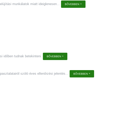
lújítási munkálatok miatt ideiglenesen
…
BŐVEBBEN
i időben tudnak betekinteni.
BŐVEBBEN
sztalatairól szóló éves ellenőrzési jelentés
…
BŐVEBBEN