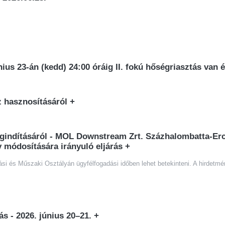
únius 23-án (kedd) 24:00 óráig II. fokú hőségriasztás van
z hasznosításáról
+
gindításáról - MOL Downstream Zrt. Százhalombatta-Ercs
 módosítására irányuló eljárás
+
 és Műszaki Osztályán ügyfélfogadási időben lehet betekinteni. A hirdetmé
ás - 2026. június 20–21.
+