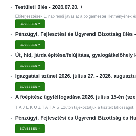
Testületi ülés - 2026.07.20.
+
Előterjesztések 1. napirendi javaslat a polgármester illetményének 
BŐVEBBEN
Pénzügyi, Fejlesztési és Ügyrendi Bizottság ülés 
BŐVEBBEN
Út, híd, járda építése/felújítása, gyalogátkelőhel
BŐVEBBEN
Igazgatási szünet 2026. július 27. - 2026. auguszt
BŐVEBBEN
A főépítész ügyfélfogadása 2026. július 15-én (s
T Á J É K O Z T A T Á S Ezúton tájékoztatjuk a tisztelt lakosságot,
Pénzügyi, Fejlesztési és Ügyrendi Bizottság és Hu
BŐVEBBEN