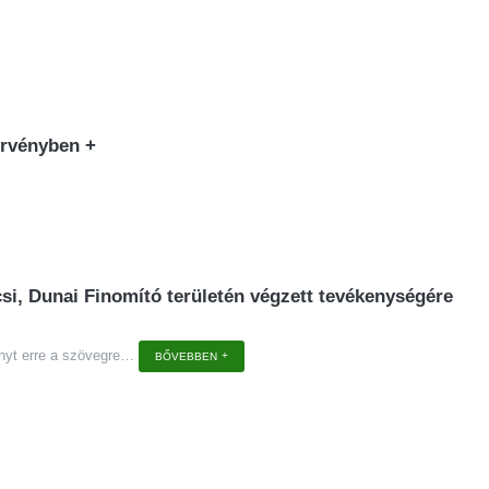
 érvényben
+
i, Dunai Finomító területén végzett tevékenységére
nyt erre a szövegre
…
BŐVEBBEN