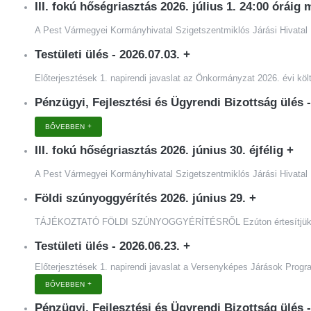
III. fokú hőségriasztás 2026. július 1. 24:00 órái
A Pest Vármegyei Kormányhivatal Szigetszentmiklós Járási Hivatal 
Testületi ülés - 2026.07.03.
+
Előterjesztések 1. napirendi javaslat az Önkormányzat 2026. évi köl
Pénzügyi, Fejlesztési és Ügyrendi Bizottság ülés 
BŐVEBBEN
III. fokú hőségriasztás 2026. június 30. éjfélig
+
A Pest Vármegyei Kormányhivatal Szigetszentmiklós Járási Hivatal 
Földi szúnyoggyérítés 2026. június 29.
+
TÁJÉKOZTATÓ FÖLDI SZÚNYOGGYÉRÍTÉSRŐL Ezúton értesítjük a lakoss
Testületi ülés - 2026.06.23.
+
Előterjesztések 1. napirendi javaslat a Versenyképes Járások Pro
BŐVEBBEN
Pénzügyi, Fejlesztési és Ügyrendi Bizottság ülés 