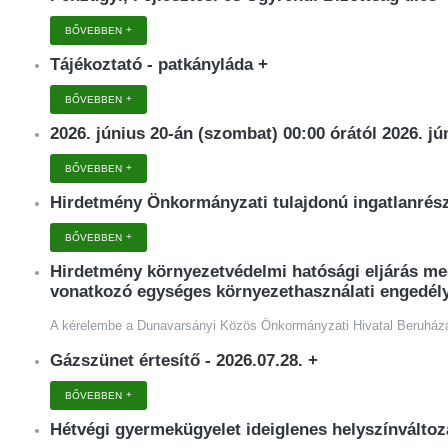
BŐVEBBEN
Tájékoztató - patkányláda
+
BŐVEBBEN
2026. június 20-án (szombat) 00:00 órától 2026. j
BŐVEBBEN
Hirdetmény Önkormányzati tulajdonú ingatlanrés
BŐVEBBEN
Hirdetmény környezetvédelmi hatósági eljárás me
vonatkozó egységes környezethasználati engedély
A kérelembe a Dunavarsányi Közös Önkormányzati Hivatal Beruházási
Gázszünet értesítő - 2026.07.28.
+
BŐVEBBEN
Hétvégi gyermekügyelet ideiglenes helyszínváltoz