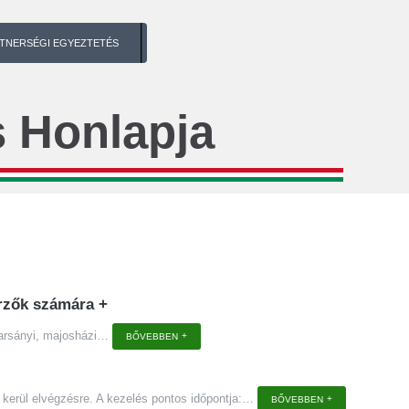
TNERSÉGI EGYEZTETÉS
 Honlapja
zerzők számára
+
arsányi, majosházi
…
BŐVEBBEN
rül elvégzésre. A kezelés pontos időpontja:
…
BŐVEBBEN