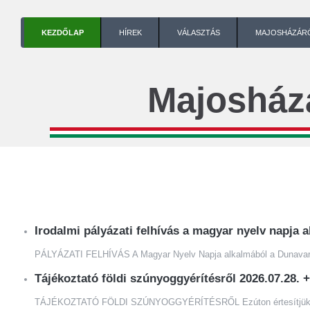
KEZDŐLAP
HÍREK
VÁLASZTÁS
MAJOSHÁZÁR
Majosház
Irodalmi pályázati felhívás a magyar nyelv napja
PÁLYÁZATI FELHÍVÁS A Magyar Nyelv Napja alkalmából a Dunavarsány
Tájékoztató földi szúnyoggyérítésről 2026.07.28.
+
TÁJÉKOZTATÓ FÖLDI SZÚNYOGGYÉRÍTÉSRŐL Ezúton értesítjük a lakoss