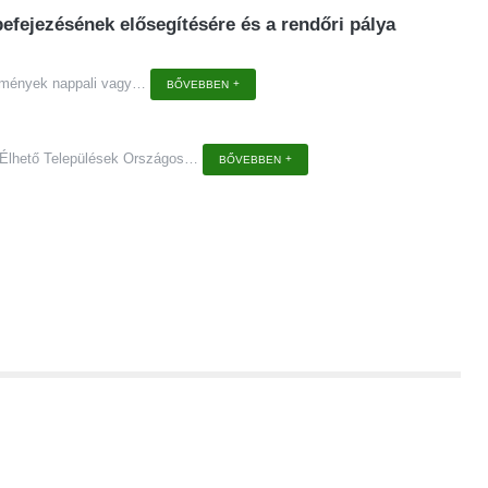
fejezésének elősegítésére és a rendőri pálya
tézmények nappali vagy
…
BŐVEBBEN
z Élhető Települések Országos
…
BŐVEBBEN