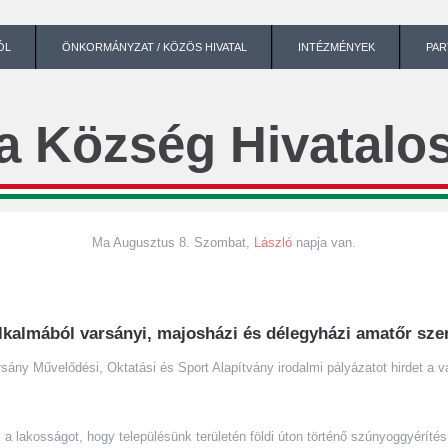
ÓL
ÖNKORMÁNYZAT / KÖZÖS HIVATAL
INTÉZMÉNYEK
PAR
a Község Hivatalos
Ma Augusztus 8. Szombat,
László
napja van.
 alkalmából varsányi, majosházi és délegyházi amatőr s
 Művelődési, Oktatási és Sport Alapítvány irodalmi pályázatot hirdet a v
ágot, hogy településünk területén földi úton történő szúnyoggyérítés ke