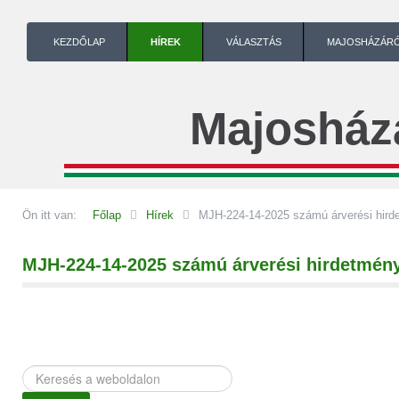
KEZDŐLAP
HÍREK
VÁLASZTÁS
MAJOSHÁZÁR
Majosház
Ön itt van:
Főlap
Hírek
MJH-224-14-2025 számú árverési hird
MJH-224-14-2025 számú árverési hirdetmén
Keresés
a