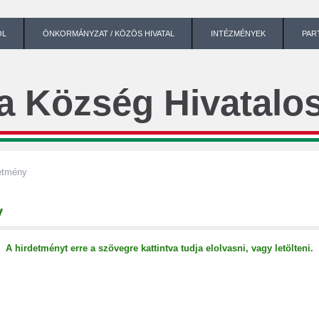
ÓL
ÖNKORMÁNYZAT / KÖZÖS HIVATAL
INTÉZMÉNYEK
PAR
a Község Hivatalos
etmény
y
A hirdetményt erre a szövegre kattintva tudja elolvasni, vagy letölteni.