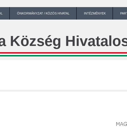
ÓL
ÖNKORMÁNYZAT / KÖZÖS HIVATAL
INTÉZMÉNYEK
PAR
a Község Hivatalos