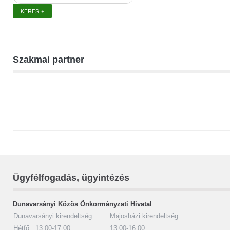
a
KERES
weboldalon
Szakmai partner
Ügyfélfogadás, ügyintézés
Dunavarsányi Közös Önkormányzati Hivatal
Dunavarsányi kirendeltség
Majosházi kirendeltség
Hétfő: 13.00-17.00
13.00-16.00