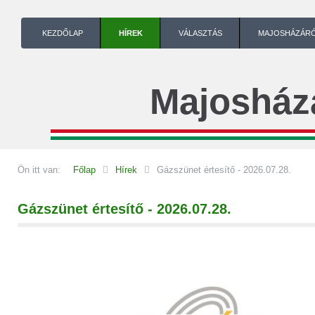
KEZDŐLAP
HÍREK
VÁLASZTÁS
MAJOSHÁZÁR
Majosház
Ön itt van:
Főlap
Hírek
Gázszünet értesítő - 2026.07.28.
Gázszünet értesítő - 2026.07.28.