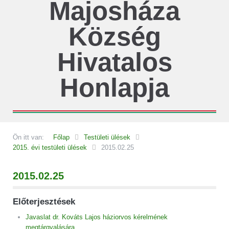
Majosháza
Község
Hivatalos
Honlapja
Ön itt van:
Főlap
Testületi ülések
2015. évi testületi ülések
2015.02.25
2015.02.25
Előterjesztések
Javaslat dr. Kováts Lajos háziorvos kérelmének
megtárgyalására