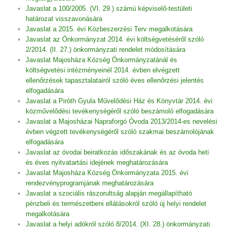
Javaslat a 100/2005. (VI. 29.) számú képviselő-testületi
határozat visszavonására
Javaslat a 2015. évi Közbeszerzési Terv megalkotására
Javaslat az Önkormányzat 2014. évi költségvetéséről szóló
2/2014. (II. 27.) önkormányzati rendelet módosítására
Javaslat Majosháza Község Önkormányzatánál és
költségvetési intézményeinél 2014. évben elvégzett
ellenőrzések tapasztalatairól szóló éves ellenőrzési jelentés
elfogadására
Javaslat a Piróth Gyula Művelődési Ház és Könyvtár 2014. évi
közművelődési tevékenységéről szóló beszámoló elfogadására
Javaslat a Majosházai Napraforgó Óvoda 2013/2014-es nevelési
évben végzett tevékenységéről szóló szakmai beszámolójának
elfogadására
Javaslat az óvodai beiratkozás időszakának és az óvoda heti
és éves nyitvatartási idejének meghatározására
Javaslat Majosháza Község Önkormányzata 2015. évi
rendezvényprogramjának meghatározására
Javaslat a szociális rászorultság alapján megállapítható
pénzbeli és természetbeni ellátásokról szóló új helyi rendelet
megalkotására
Javaslat a helyi adókról szóló 8/2014. (XI. 28.) önkormányzati